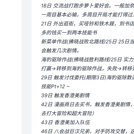
18日 交流战打跑步萝卜爱好会。一般加
一周目基本必输，多周目开局才能打得过）
21日 外出逛街，买哑铃和铁木屐，到书
多的钱买一到两本技能书
新菜单作战(拂晓战败北路线)25日 2
会触发几次剧情。
海豹驱除作战(拂晓战胜利路线)25日 实力
打赢→转移到海豹驱除作战，失败→转移
29日 触发讨伐委托(期限3日)海豹驱除数
技能Pt+12 ~
39日 触发香澄美剧情
42日 漫画商日去买书，触发香澄美剧
去打大冒险和超大冒险）
43日 香澄美加入队伍
46日 八会战巨汉兄弟，对手防攻交替，