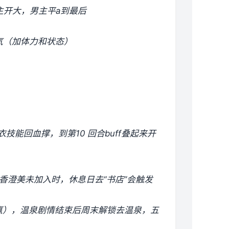
主开大，男主平a到最后
气（加体力和状态）
技能回血撑，到第10 回合buff叠起来开
具。香澄美未加入时，休息日去“书店”会触发
赢），温泉剧情结束后周末解锁去温泉，五