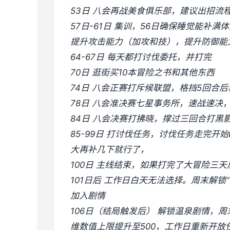
53日 八会再战美食俱乐部，建议出招流
57日-61日 集训，56日确保睡觉能补
提升攻击能力（加攻和技），提升防御能
64-67日 每天都打讨伐委托，并打完
70日 逛街买10本冒险之书和其他东西
74日 八会正赛打斥候联盟，格挡5回合
78日 八会准决赛七星事务所，速战速决
84日 八会决赛打拂晓，撑过三回合打黑
85-99日 打讨伐任务，讨伐任务走完开
大再补几下就行了，
100日 主线结束，如果打完了大冒险三
101日后 工作日白天无法选择。周末解锁
加入剧情
106日（结局触发后） 解锁温泉剧情
维数值上限提升至500，工作日重新开放