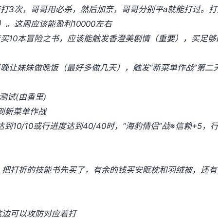
奈打3次，哥哥用必杀，然后加奈，哥哥分别平a就能打过。打
。这周应该能盈利10000左右
店买10本冒险之书，应该能触发香澄美剧情（重要），买足够
5日当晚让妹妹做晚饭（最好多做几天），触发“新菜单作战”第
测试(由香里)
到新菜单作战
达到10/10或行进度达到40/40时，“海豹情侣”战※信赖+5
情，把打折的技能书先买了，有余的钱买安眠枕和羽绒被，还
这边可以攻防对应着打