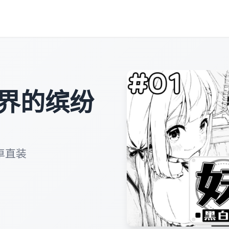
界的缤纷
卓直装