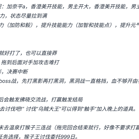
程：加奈平a，香澄美开技能，男主开大，香澄美开技能，男
满体力，状态尽量拉到满
力（加防和毅），提升技能能力（加智和技能点），提升元
后就好打了，也可以直接莽
，拖到后面对手加攻击难打
影，决赛中断
始boss战，先打黑影再打黑洞，黑洞战一直格挡，血不够开由衣
天后会触发拂晓交流战，打赢触发结局
“去讨伐吧!” 讨伐“乌贼大王”可以得到“触手”加入晚上的道
，周末去温泉打猴子三连战（拖完回合结束就行，好像不要求打
任务选择，猴子王讨伐委托999日。