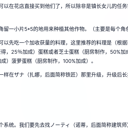
可以在花店直接买到他们了，所以除非是镇长女儿的任务
角留一小片5*5的地用来种植其他作物。（主要是每个角
可以先吃一个加收获量的料理，这里推荐的料理是（根据
获得，25％加成）蛋糕或者芝士蛋糕（厨房制作，50%
加成）菠萝蛋糕（厨房制作，100%加成）。
一样在ザナ（扎娜，后面简称铁匠）那里升级，升级后长
个系统。我们要先去找ノーティ（诺蒂，后面简称建筑师