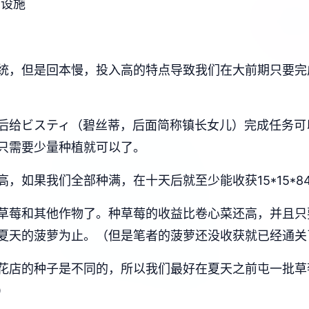
础设施
统，但是回本慢，投入高的特点导致我们在大前期只要完
后给ビスティ（碧丝蒂，后面简称镇长女儿）完成任务可
只需要少量种植就可以了。
如果我们全部种满，在十天后就至少能收获15*15*840
草莓和其他作物了。种草莓的收益比卷心菜还高，并且只
夏天的菠萝为止。（但是笔者的菠萝还没收获就已经通关
花店的种子是不同的，所以我们最好在夏天之前屯一批草
）