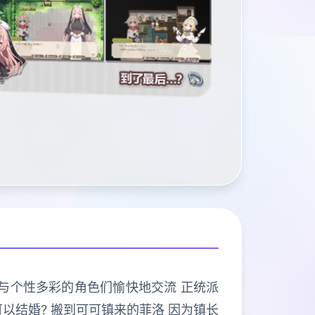
活与个性多彩的角色们愉快地交流 正统派
以结婚? 搬到可可镇来的菲洛 因为镇长