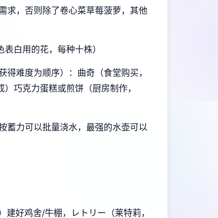
需求，否则除了卷心菜草莓菠萝，其他
色表白用的花，每种十株）
获得难度为顺序）：曲奇（食堂购买，
加成）巧克力蛋糕或煎饼（厨房制作，
按蓄力可以批量浇水，最强的水壶可以
）建好鸡舍/牛棚，レトリー（莱特莉，