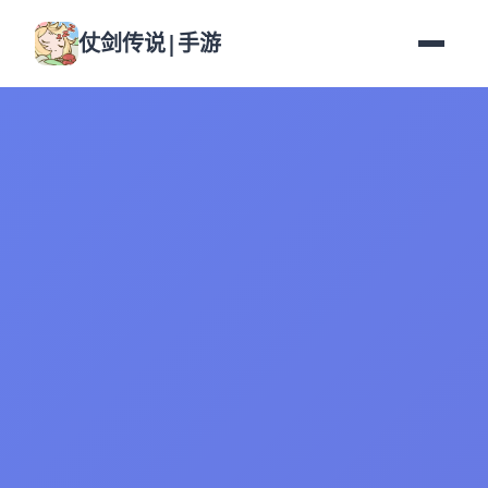
仗剑传说|手游