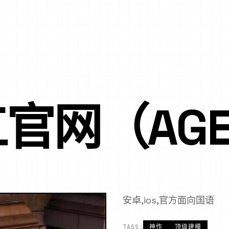
官网（AGE
安卓,ios,官方面向国语
TAGS:
神作
顶级建模