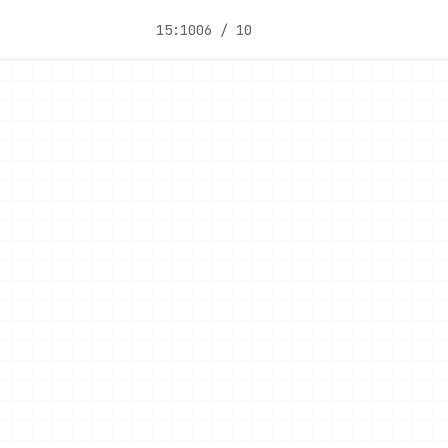
15:10
06 / 10