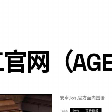
官网（AGE
安卓,ios,官方面向国语
TAGS:
神作
顶级建模