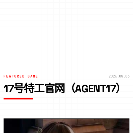
FEATURED GAME
2026.08.06
17号特工官网（AGENT17）