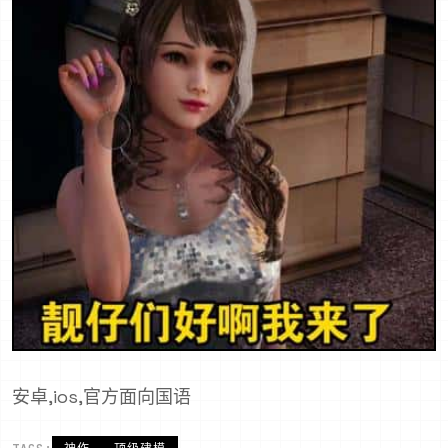
安卓,ios,官方面向国语