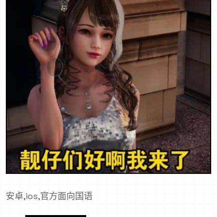
安卓,ios,官方面向国语