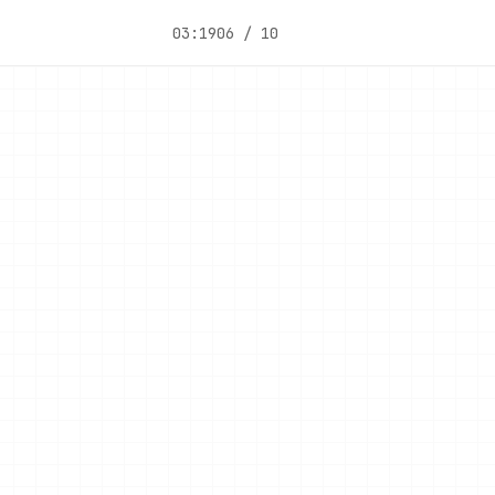
03:19
06 / 10