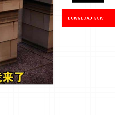
DOWNLOAD NOW