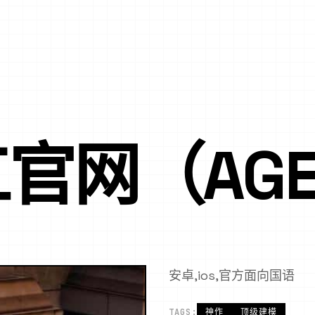
官网（AGE
安卓,ios,官方面向国语
TAGS:
神作
顶级建模