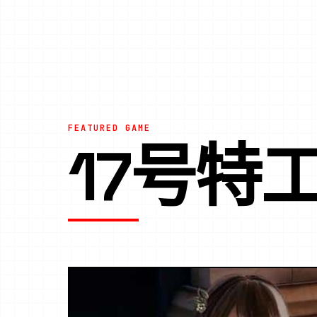
FEATURED GAME
17号特工