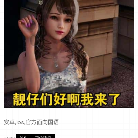
安卓,ios,官方面向国语