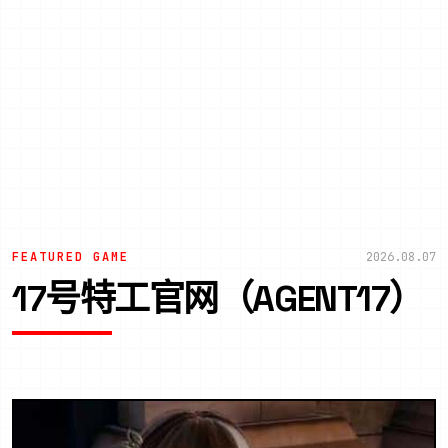
FEATURED GAME
2026.08.07
17号特工官网（AGENT17）