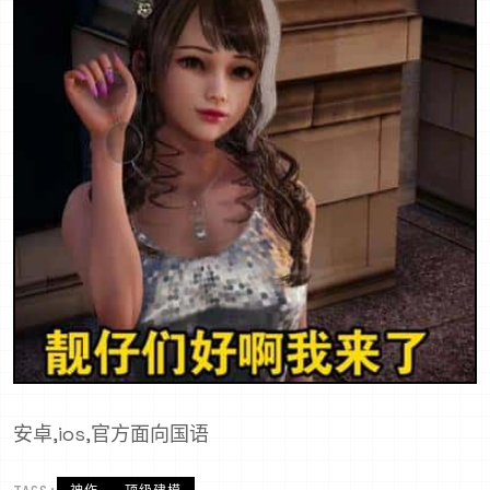
安卓,ios,官方面向国语