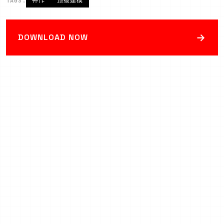
TAGS:
神作
顶级建模
→
DOWNLOAD NOW