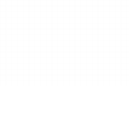
02
ABOUT THE GAME