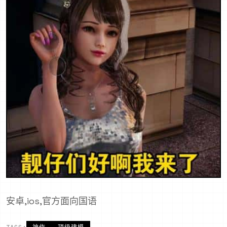
安卓,ios,官方面向国语