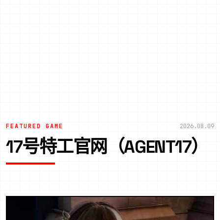
FEATURED GAME
2026.08.09
17号特工官网（AGENT17）