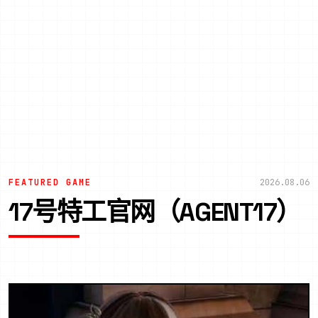
FEATURED GAME
2026.08.06
17号特工官网（AGENT17）