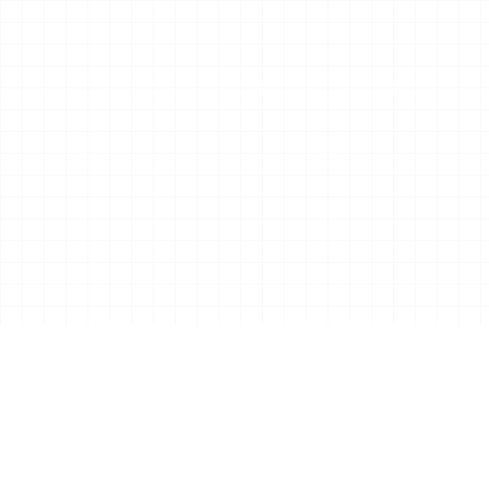
02
ABOUT THE GAME