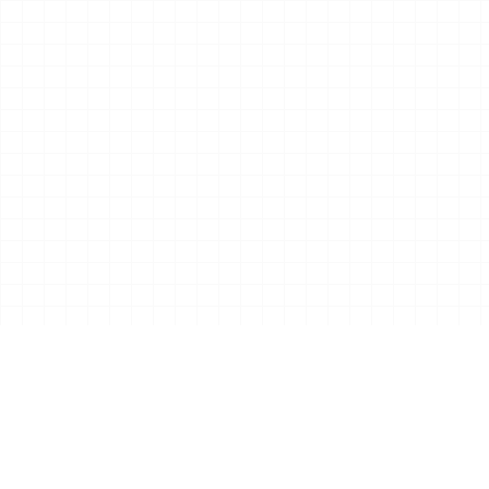
02
ABOUT THE GAME