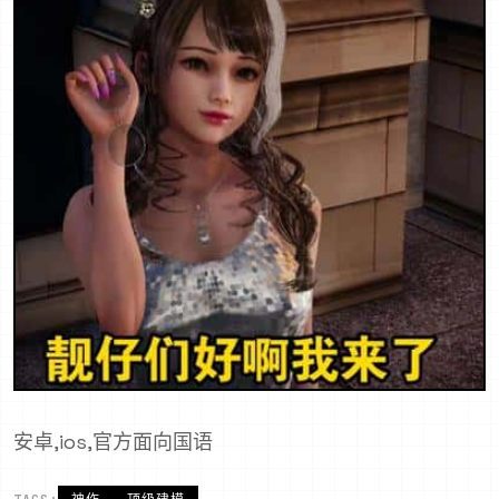
安卓,ios,官方面向国语