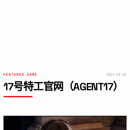
FEATURED GAME
2026.08.08
17号特工官网（AGENT17）