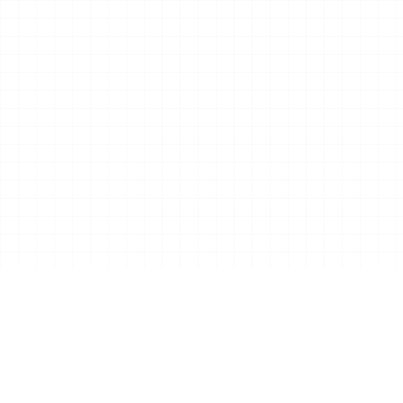
02
ABOUT THE GAME