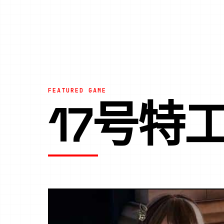
FEATURED GAME
17号特工