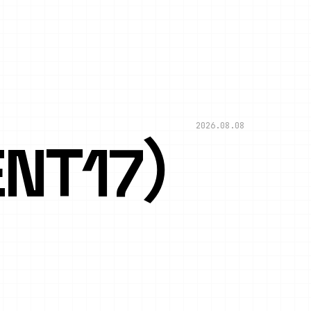
2026.08.08
NT17）