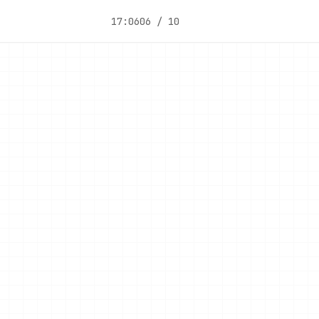
17:06
06 / 10