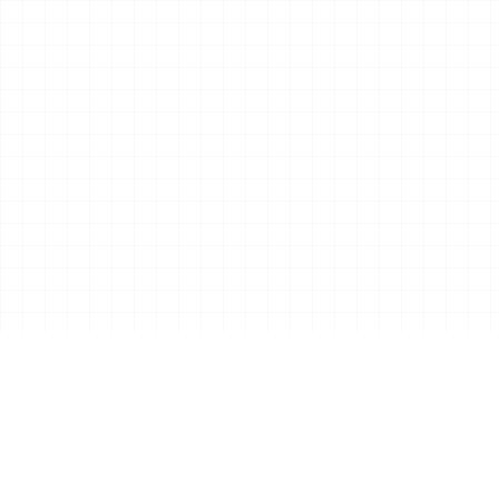
02
ABOUT THE GAME