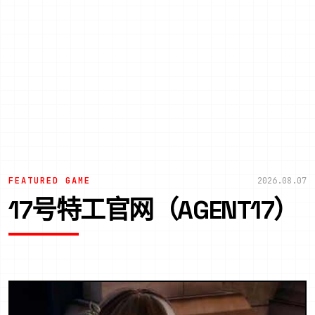
FEATURED GAME
2026.08.07
17号特工官网（AGENT17）