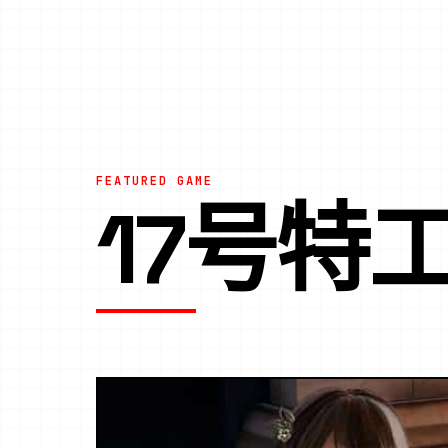
FEATURED GAME
17号特工