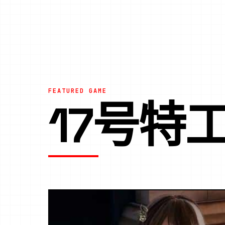
FEATURED GAME
17号特工