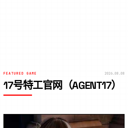
FEATURED GAME
2026.08.08
17号特工官网（AGENT17）