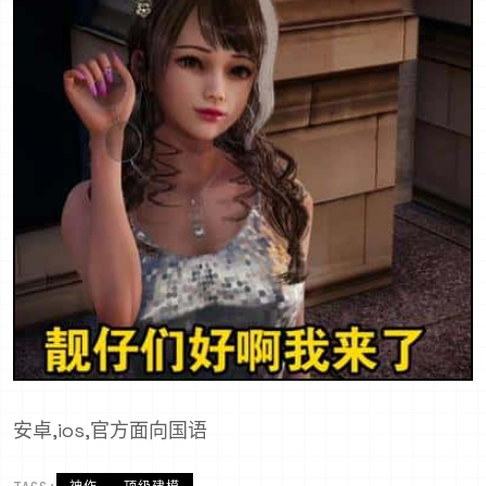
安卓,ios,官方面向国语