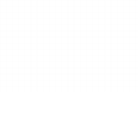
02
ABOUT THE GAME