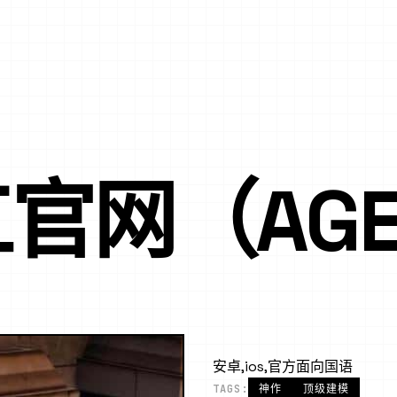
官网（AGE
安卓,ios,官方面向国语
TAGS:
神作
顶级建模