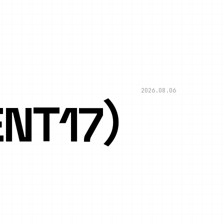
2026.08.06
NT17）