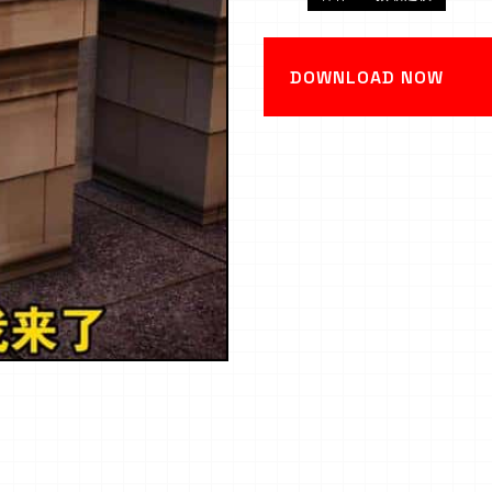
DOWNLOAD NOW