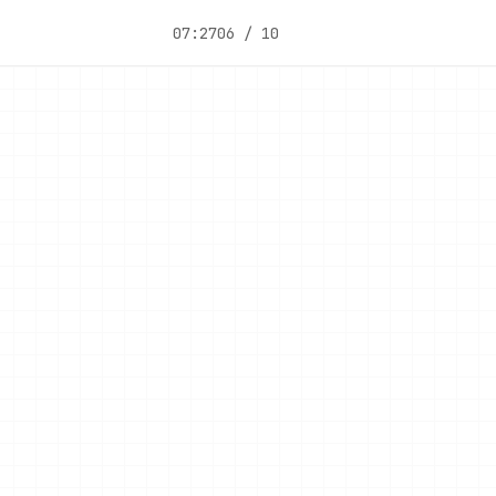
07:27
06 / 10