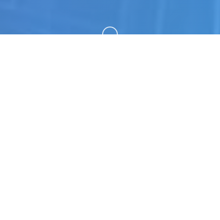
向下滚动
🔗 游戏说明
steam华语管家指决定接收平台属于畅玩对战、讨论
游戏、塑造游戏即中快乐所于。 在线 25,745,866
正在游戏 6,491,051 加载steam 亦以及及许凭于: 已