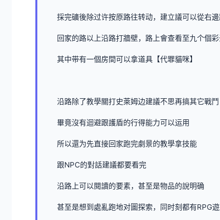
採完礦後除过许按原路往转动，建立議可以從右邊
回家的路以上沿路打牆壁，路上會查看至九个個彩
其中带有一個房間可以拿道具【代罪貓咪】
沿路除了教學關打史萊姆边建議不思再搞其它戰鬥
畢竟沒有迴避跟護盾的行得能力可以运用
所以還为先直接回家跑完劇景的教學拿技能
跟NPC的對話建議都要看完
沿路上可以閱讀的要素，甚至是物品的說明确
甚至是想到處亂跑地对圖探索，同时刻都有RPG