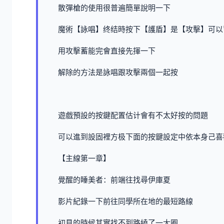
散彈槍的使用很普遍簡單說明一下
魔術【詠唱】终结時按下【護盾】是【攻擊】可以
用攻擊蓄能完會直接先揮一下
解除的方法是詠唱跟攻擊兩個一起按
遊戲預設的按鍵配置估计會有不太好按的問題
可以進到設固裡方极下面的按鍵設定中依本身己喜
【主線第一章】
覺醒的睡美者：前端往找尋伊庫夏
影片紀錄一下前往同學所在地的最短路線
初見的時候其實找不到路繞了一大圈