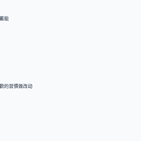
蓄能
歡的習慣做改动