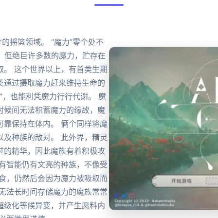
的摇篮领域。 “魔力”零个处不
。 但绝巨许多数的魔力，贮存在
取。 这个世界以上，有首类生期
类通过摄取魔力赶来维持生命的
灵”，也能利凭魔力行行代谢。 魔
时候间无法积蓄魔力的缘故，魔
可靠保持在体内。 俩个同样将魔
以及种族的敌对。 此外界，精灵
过的精华，因此魔族有着积极攻
拥有智能仍有文亮的种族，不像受
捕食，仍然后会因为魔力被吸取而
于无法长时间存储魔力的魔族常常
超级化等候异变，并产生愿料内