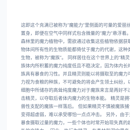
这即这个充满已被称为“魔能力”里侧面的可量的爱丽丝
置身，即便在空气中同样式包含微量的“魔力”悬浮着
森林里的魔力植物中，需欲通过收集这些植物依据获
物体间所有性的生物质能都倚仗于魔力的代谢，这种
生物，被称为“魔族”。 同样居住在这个世界上的“精
族体内所积蓄的魔力纯度低且不稳决定，因为体内长
族具有暴食的习性。并且精灵则能以将摄取至的魔力
力视为食粮的种族，不可避免的将会产生领土纠纷，
细胞中所储存的高耸纯度魔力对于魔族来言是再好不
击精灵，以夺取后者体内魔力的生物本能。 精灵是
兽性支配的魔族一样落后。 但如果精灵不慎被魔族
变得超虚弱，难以承受哪怕一点点冲击。 另外，由
暴食摄取过量的魔力，一些个体也时常开始现失真的