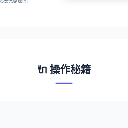
必要微思谨慎。
🔌 操作秘籍