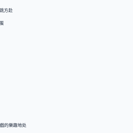
跳方赴
蛋
遊戲的樂趣地处