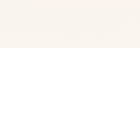
🌊 玩法说明
蛇之交响曲是在一个被性病毒吞噬的世界里，一个年轻人发
现自己迷失在远离家乡的大城市里，并拥有一件神秘的遗
物。 在一群美女的帮助下，发现你的身份，并揭露一个让
天堂和地狱陷入战争边缘的复仇阴谋！