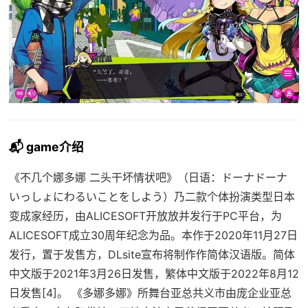
📬 game介绍
《不几个娜多娜 二头干坏情状吧》（日语：ドーナドーナ
いっしょにわるいことをしよう）乃二款个体扮演类型日本
变成家经历，由ALICESOFT开放放并发行于PC平台，为
ALICESOFT成立30周年纪念为品。本作于2020年11月27日
发行，置于发售方，DLsite宣布将制作作简体汉语版。简体
中文版于2021年3月26日发售，繁体中文版于2022年8月12
日发售[4]。 《多娜多娜》所舞台亚总共义市由庞企业亚总