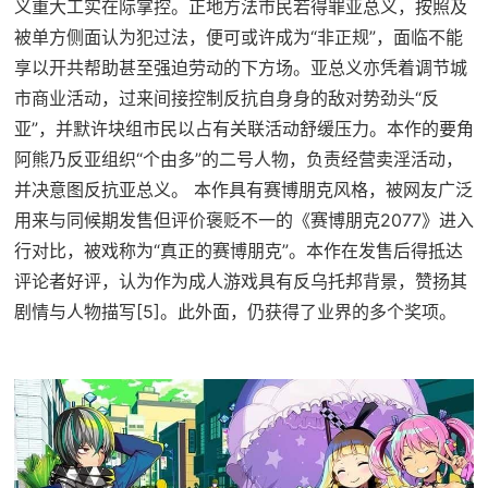
义重大工实在际掌控。正地方法市民若得罪亚总义，按照及
被单方侧面认为犯过法，便可或许成为“非正规”，面临不能
享以开共帮助甚至强迫劳动的下方场。亚总义亦凭着调节城
市商业活动，过来间接控制反抗自身身的敌对势劲头“反
亚”，并默许块组市民以占有关联活动舒缓压力。本作的要角
阿熊乃反亚组织“个由多”的二号人物，负责经营卖淫活动，
并决意图反抗亚总义。 本作具有赛博朋克风格，被网友广泛
用来与同候期发售但评价褒贬不一的《赛博朋克2077》进入
行对比，被戏称为“真正的赛博朋克”。本作在发售后得抵达
评论者好评，认为作为成人游戏具有反乌托邦背景，赞扬其
剧情与人物描写[5]。此外面，仍获得了业界的多个奖项。